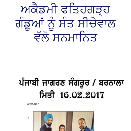
ਅਕੈਡਮੀ ਫਤਿਹਗੜ੍ਹ
ਗੰਡੂਆਂ ਨੂੰ ਸੰਤ ਸੀਚੇਵਾਲ
ਵੱਲੋ ਸਨਮਾਨਿਤ