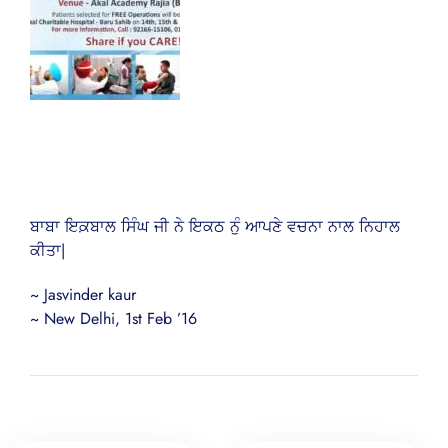
ਬਾਬਾ ਇਕ਼ਬਾਲ ਸਿੰਘ ਜੀ ਨੇ ਇਕਠ ਨੁੰ ਆਪਣੇ ਵਚਨਾ ਨਾਲ ਨਿਹਾਲ
ਕੀਤਾ|
~ Jasvinder kaur
~ New Delhi, 1st Feb ’16