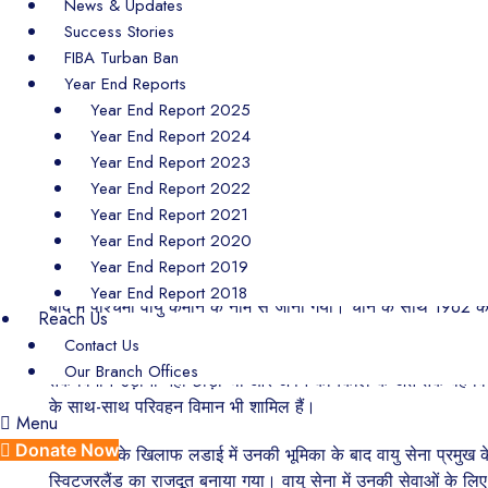
News & Updates
सिद्धांतों पर आप चलते हैं तो आप कभी भी ज़िंदगी में गलती नहीं कर सक
Success Stories
मार्शल अर्जन सिंह का जन्म 15 अप्रैल 1919 को लायलपुर (अभी फैसलाबाद,प
FIBA Turban Ban
लिए चुने गए। वर्ष 1944 में उन्होंने अराकन अभियान और इमफाल अभियान 
Year End Reports
आजादी के दिन 15 अगस्त 1947 को मार्शल ने वायु सेना के सौ से भी अध
Year End Report 2025
Year End Report 2024
वायु सेना प्रमुख बनाए जाने के समय उनकी उम्र बमुश्किल 44 साल थी
Year End Report 2023
सामना करते हुए भारत की विजय में महत्वपूर्ण भूमिका निभाने वाले मार्शल 
Year End Report 2022
Year End Report 2021
“एयर मार्शल अर्जन सिंह हीरा हैं, वह अपने काम में दक्ष और दृढ़ होने के स
Year End Report 2020
Year End Report 2019
विंग कमांडर बनने के बाद वह रॉयल स्टाफ कॉलेज ब्रिटेन में प्रशिक्षण 
Year End Report 2018
बाद में पश्चिमी वायु कमान के नाम से जाना गया। चीन के साथ 1962 की 
Reach Us
Contact Us
एक अगस्त 1964 को जब वायु सेना अपने आप को नई चुनौतियों के लिए तैय
Our Branch Offices
तक विमान उड़ाना नहीं छोड़ा था और अपने कार्यकाल के अंत तक वह विमान 
के साथ-साथ परिवहन विमान भी शामिल हैं।
Menu
Donate Now
पाकिस्तान के खिलाफ लडाई में उनकी भूमिका के बाद वायु सेना प्रमुख क
स्विटजरलैंड का राजदूत बनाया गया। वायु सेना में उनकी सेवाओं के लिए 