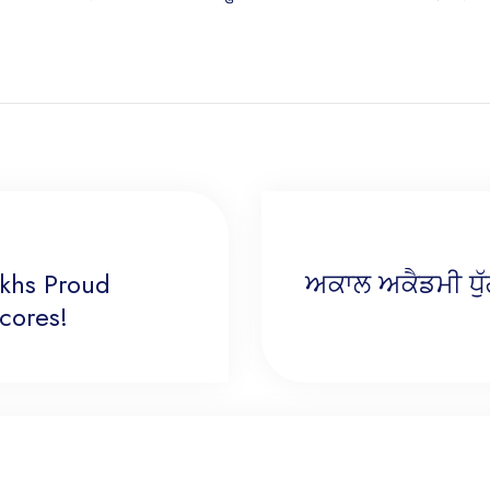
ikhs Proud
ਅਕਾਲ ਅਕੈਡਮੀ ਧੁੱ
cores!