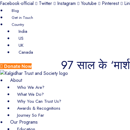
Facebook-official
Twitter
Instagram
Youtube
Pinterest
Li
Blog
Get in Touch
Country
India
US
UK
Canada
97 साल के ‘मार्
Donate Now
About
Who We Are?
What We Do?
Why You Can Trust Us?
Awards & Recognitions
Journey So Far
Our Programs
Education