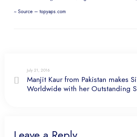
~ Source – topyaps.com
Post
navigation
July 21, 2016
Manjit Kaur from Pakistan makes S
Worldwide with her Outstanding S
Leave a Reply