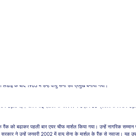
ते।”
ाकिस्तान) में हुआ था और उन्होंने अपनी शिक्षा मोंटगोमरी (अभी साहिवाल, पाकिस
में स्कवाड्रन लीडर के तौर पर अपने स्कवाड्रन का नेतृत्व किया। उनके कुशल ने
िक विमानों के लाल किले के उपर से फ्लाई -पास्ट का भी नेतृत्व किया।
 और आजादी के बाद पहली बार लडाई में उतरी भारतीय वायुसेना की कमान उनके ह
की प्रशंसा करते हुए तत्कालीन रक्षा मंत्री वाई बी चव्हाण ने कहा थाः
ाथ सक्षम नेतृत्व के धनी हैं।“
के लिए गए। ग्रुप कैप्टन के तौर पर उन्होंने अंबाला क्षेत्र की कमान संभाली। ए
लडाई के बाद 1963 में उन्हें वायु सेना उप प्रमुख बनाया गया।
ार कर रही थी, उस समय एयर मार्शल के रूप में अर्जन सिंह को इसकी कमान सौंपी
उड़ाते रहे। अपने कई दशकों के करियर में उन्होंने 60 प्रकार के विमान उड़ाए, ज
े रैंक को बढाकर पहली बार एयर चीफ मार्शल किया गया। उन्हें नागरिक सम्मान पद
सरकार ने उन्हें जनवरी 2002 में वायु सेना के मार्शल के रैंक से नवाजा। यह उपल